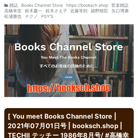
雑誌
Books Channel Store
https://booksch.shop
音楽雑誌
高橋幸宏
鈴木慶一
鈴木さえ子
近藤等則
細野晴臣
矢口博康
松浦雅也
テクノ
PSY'S
[ You meet Books Channel Store |
2021年07月01日号 | booksch.shop |
TECHII テッチー 1986年8月号/ #
高橋幸