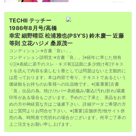
TECHII テッチー
1986年8月号/高橋
幸宏 細野晴臣 松浦雅也(PSY’S) 鈴木慶一 近藤
等則 立花ハジメ 桑原茂一
コンディション:※古書「良い」。
コンディション説明文:※古書「良」。[※経年に準じた焼有
り][※表紙に若干のスレ・キズ有][誌面に多少焼け有]テキス
トを読んで内容を楽しむ１冊としては問題はないと主観的に
は思っております。本は内容で有り、テキストであるという
価値観をお持ちのお客様への出品物です。※[最重要]古書
「良」出品の為、焼け/カバー表紙傷み/書込/汚れ/折れ/蔵書
印等がある場合もございます。予めのご了承と、美品をお求
めの方や神経質な方はご遠慮下さい。詳細データご希望の方
はご質問よりお問合せ下さい。※[重要]店舗併売/他サイト併
売の為、時間差で売切れの場合がございます。何卒ご了承の
上ご注文をお願い申し上げます。