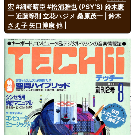
宏
#
細野晴臣
#
松浦雅也
(
PSY’S
)
鈴木慶
一
近藤等則
立花ハジメ
桑原茂一
|
鈴木
さえ子
矢口博康
他 |