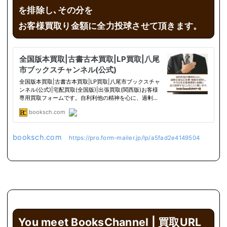
を排除し､その分を
お客様買取り金額に全力投球させて頂きます。
booksch.com
https://pro.form-mailer.jp/lp/a5fad2e4149504
You meet BooksChannel | 買取URL