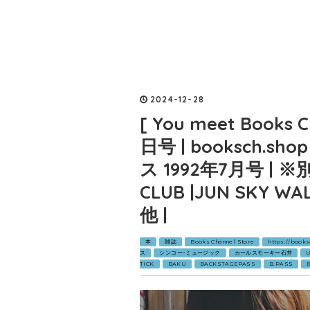
2024
-
12
-
28
[ You meet Books 
日号 | booksch.s
ス 1992年7月号 |
CLUB |JUN SKY W
他 |
本
雑誌
Books Channel Store
https://book
ス
シンコー･ミュージック
カールスモーキー石井
TICK
BAKU
BACKSTAGEPASS
B.PASS
B