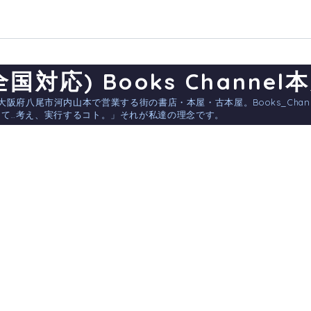
対応) Books Channel
公式) 大阪府八尾市河内山本で営業する街の書店・本屋・古本屋。Books_Cha
て…考え、実行するコト。」それが私達の理念です。