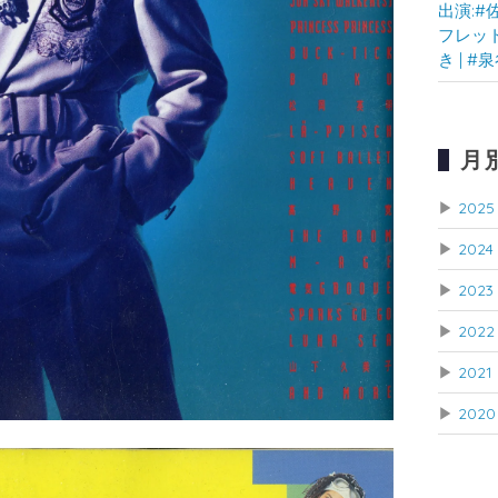
出演:#
フレット]
き | #
月
▶
2025
▶
2024
▶
2023
▶
2022
▶
2021
▶
2020