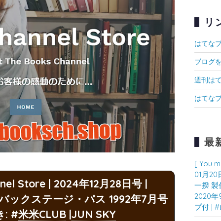
リ
はてな
ブログ
週刊は
はてなブ
最
[ You m
01月20日
nnel Store | 2024年12月28日号 |
一揆 製
2020年
.PASS バックステージ・パス 1992年7月号
プ付 |
: #
米米CLUB
|
JUN SKY