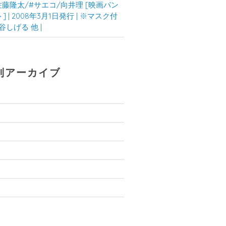
佐藤隆太/#サエコ/向井理 [映画パン
 | 2008年3月1日発行 | ※マスク付
泉谷しげる 他 |
別アーカイブ