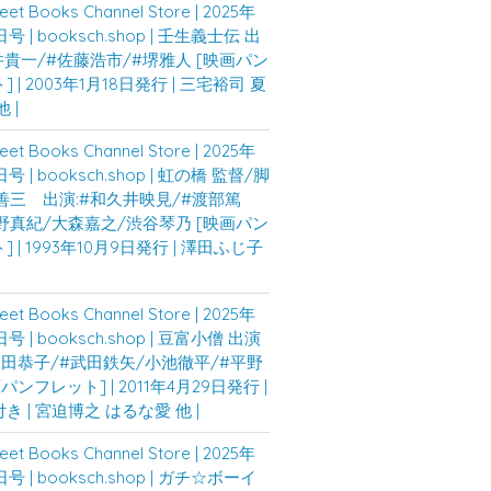
eet Books Channel Store | 2025年
日号 | booksch.shop | 壬生義士伝 出
井貴一/#佐藤浩市/#堺雅人 [映画パン
 | 2003年1月18日発行 | 三宅裕司 夏
 |
eet Books Channel Store | 2025年
日号 | booksch.shop | 虹の橋 監督/脚
善三 出演:#和久井映見/#渡部篤
野真紀/大森嘉之/渋谷琴乃 [映画パン
 | 1993年10月9日発行 | 澤田ふじ子
eet Books Channel Store | 2025年
日号 | booksch.shop | 豆富小僧 出演
#深田恭子/#武田鉄矢/小池徹平/#平野
パンフレット] | 2011年4月29日発行 |
き | 宮迫博之 はるな愛 他 |
eet Books Channel Store | 2025年
日号 | booksch.shop | ガチ☆ボーイ