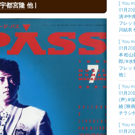
[ You m
宇都宮隆
他 |
01月20
演:#中
フレット]
川結衣 他
[ You m
01月20
本:松山
郎/#水
フレット]
他 |
[ You m
01月20
(声):
綾 [映画
チラシ付
[ You m
01月20