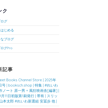
ンク
ブログ
をはじめる
てなブログ
ログPro
新記事
eet Books Channel Store | 2025年
号 | booksch.shop | 特集 | #れいわ
作ノート 原一男 + 風狂映画舎[編著] |
9月11日初版第1刷発行 | 帯有 | スリッ
 #山本太郎 #れいわ新選組 安冨歩 他 |