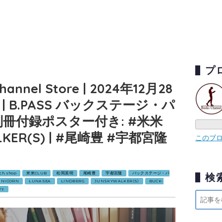
プ
Channel Store | 2024年12月28
hop | B.PASS バックステージ・パ
 ※別冊付録ポスター付き: #米米
ALKER(S) | #尾崎豊 #宇都宮隆
このブ
sch.shop
米米CLUB
松岡英明
尾崎豊
宇都宮隆
バックステージ・パ
検
UNICORN
LUNASEA
LINDBERG
JUNSKYWALKER(S)
BUCK-
'z