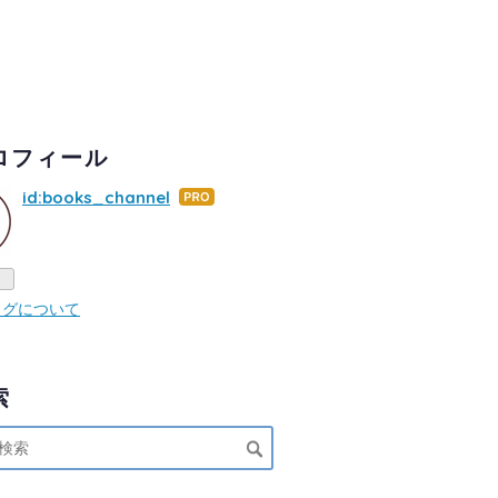
ロフィール
id:books_channel
はて
なブ
ログ
Pro
ログについて
索